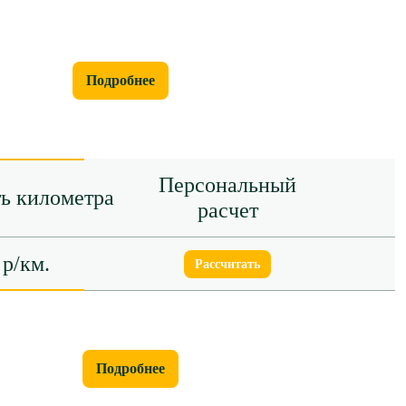
Подробнее
Персональный
ь километра
расчет
 р/км.
Рассчитать
Подробнее