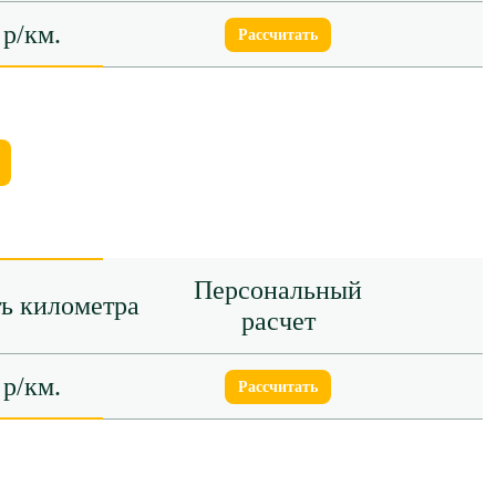
 р/км.
Рассчитать
Персональный
ь километра
расчет
 р/км.
Рассчитать