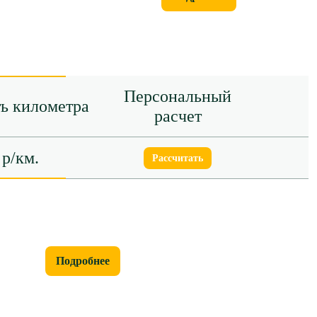
Персональный
ь километра
расчет
 р/км.
Рассчитать
Подробнее