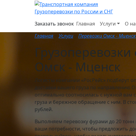
Грузоперевозки по России и СНГ
Заказать звонок
Главная
Услуги
О на
Главная
>
Услуги
>
Перевозки Омск - Мценск
Грузоперевозки
Омск - Мценск
Логисты компании «РосРейс» подберут о
доставки вашего груза по направлению Ом
оптимально соотносилась с нужной вам с
груза и бережное обращение с ним. В сто
рублей.
Выполняем перевозку фурами до 20 тонн
ваши потребности, чтобы предложить до
воспользуйтесь удобным калькулятором на