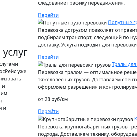
следование графику передвижения.
Перейти
Попутные г
Перевозка догрузом позволяет отправит
подбираем транспорт, следующий по ну
доставку. Услуга подходит для перевозк
 услуг
Перейти
слугами
Тралы для
осРейс уже
Перевозка тралом — оптимальное решен
низовать
тяжеловесных грузов. Доставляем спецт
 и
оформляем разрешения и контролируем 
ним
от 28 руб/км
я
и и
Перейти
К
Перевозка крупногабаритных грузов тр
подхода. Доставляем технику, оборудов