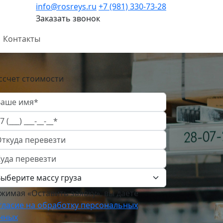
info@rosreys.ru
+7 (981) 330-73-28
Заказать звонок
Контакты
ссчет стоимости
жимая «Оставить заявку», вы даете
гласие на обработку персональных
нных