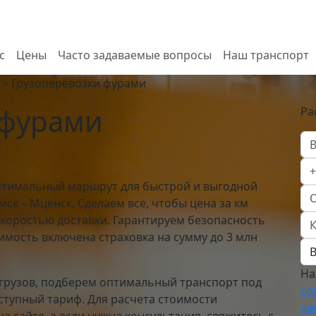
с
Цены
Часто задаваемые вопросы
Наш транспорт
>
Грузоперевозки фурами
 фурами
Ра
птимальный маршрут для быстрой и выгодной
ск – Мценск. Сделаем все, чтобы цена за км
коростью доставки. Гарантируем безопасность
имость включена страховка на сумму до 3 млн
На
 грузов, подберем оптимальный транспорт под
со
ступный тариф. Для расчета стоимости
да
 сайте, а если нужна консультация, свяжитесь с