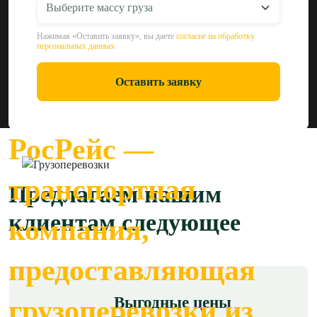
Нажимая «Оставить заявку», вы даете
согласие на обработку
персональных данных
Оставить заявку
РосРейс —
транспортная
Предлагаем нашим
клиентам следующее
компания,
предоставляющая
Выгодные цены
грузоперевозки из