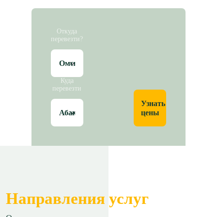
Откуда
перевезти?
Куда
перевезти
Узнать
цены
Направления услуг