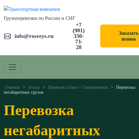
Грузоперевозки по России и СНГ
+7
(981)
Заказать
info@rosreys.ru
330-
звонок
73-
28
Главная
>
Услуги
>
Перевозки Омск - Стерлитамак
>
Перевозка
негабаритных грузов
Перевозка
негабаритных