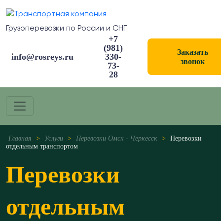
Грузоперевозки по России и СНГ
+7
(981)
Заказать
info@rosreys.ru
330-
звонок
73-
28
Главная
>
Услуги
>
Перевозки Омск - Черкесск
>
Перевозки
отдельным транспортом
Перевозки
отдельным