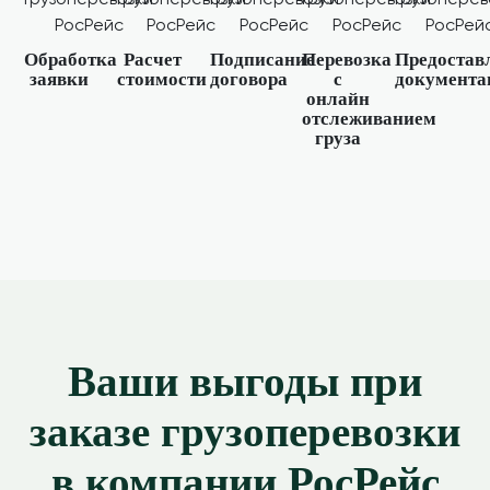
Обработка
Расчет
Подписание
Перевозка
Предостав
заявки
стоимости
договора
с
документа
онлайн
отслеживанием
груза
Ваши выгоды при
заказе грузоперевозки
в компании РосРейс