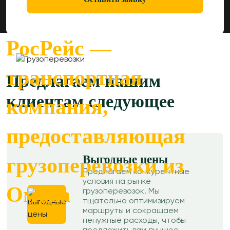
РосРейс —
транспортная
Предлагаем нашим
клиентам следующее
компания,
предоставляющая
Выгодные цены
грузоперевозки из
Предлагаем конкурентные
условия на рынке
Омска
грузоперевозок. Мы
тщательно оптимизируем
маршруты и сокращаем
ненужные расходы, чтобы